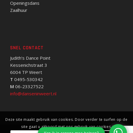
Openingsdans
Zaalhuur
SNEL CONTACT
Judith’s Dance Point
Kessenichstraat 3
6004 TP Weert
T
0495-530342
M
06-23327522
info@danseninweert.nl
Deze site maakt gebruik van cookies. Door verder te surfen op de
site gaat u akkoord met ons gebruik van cookies.
© Copyright - Dansen in Weert - Judith‘s Dance Studio -
Privacy