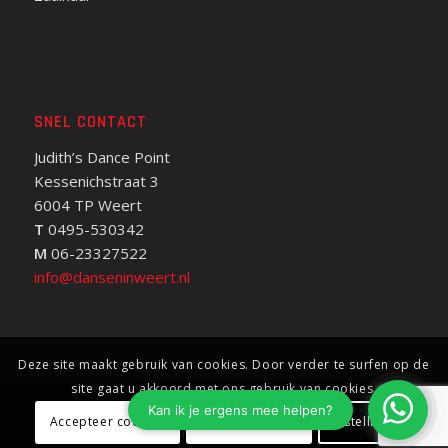
SNEL CONTACT
Judith’s Dance Point
Kessenichstraat 3
6004 TP Weert
T
0495-530342
M
06-23327522
info@danseninweert.nl
Deze site maakt gebruik van cookies. Door verder te surfen op de
site gaat u akkoord met ons gebruik van cookies.
© Copyright - Dansen in Weert - Judith‘s Dance Studio -
Privacy
Accepteer cookies
Weiger cookies
Instellingen
verklaring
- Website door
EHS Communications