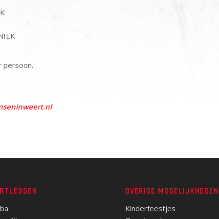
EK
NIEK
r persoon.
anseninweert.nl
RTLESSEN
OVERIGE MOGELIJKHEDEN
ba
Kinderfeestjes