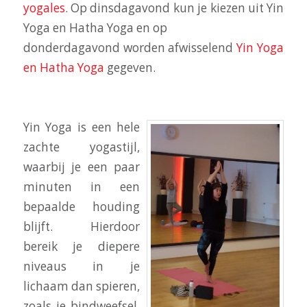
yogales
. Op dinsdagavond kun je kiezen uit Yin
Yoga en Hatha Yoga en op
donderdagavond worden afwisselend
Yin Yoga
en Hatha Yoga
gegeven.
Yin Yoga is een hele
zachte yogastijl,
waarbij je een paar
minuten in een
bepaalde houding
blijft. Hierdoor
bereik je diepere
niveaus in je
lichaam dan spieren,
zoals je bindweefsel.