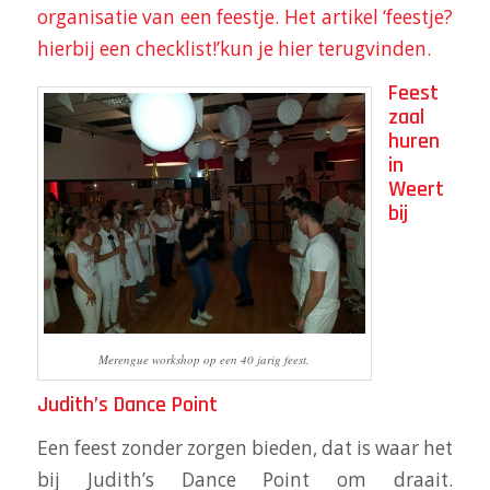
organisatie van een feestje. Het artikel ‘feestje?
hierbij een checklist!’kun je hier terugvinden.
Feest
zaal
huren
in
Weert
bij
Merengue workshop op een 40 jarig feest.
Judith’s Dance Point
Een feest zonder zorgen bieden, dat is waar het
bij Judith’s Dance Point om draait.