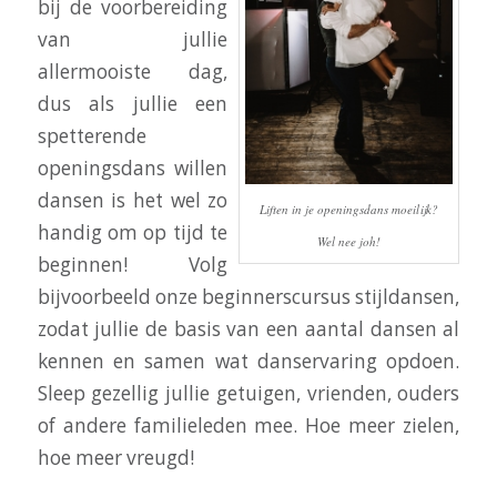
bij de voorbereiding
van jullie
allermooiste dag,
dus als jullie een
spetterende
openingsdans willen
dansen is het wel zo
Liften in je openingsdans moeilijk?
handig om op tijd te
Wel nee joh!
beginnen! Volg
bijvoorbeeld onze beginnerscursus stijldansen,
zodat jullie de basis van een aantal dansen al
kennen en samen wat danservaring opdoen.
Sleep gezellig jullie getuigen, vrienden, ouders
of andere familieleden mee. Hoe meer zielen,
hoe meer vreugd!