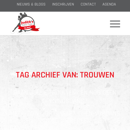
NIEUWS & BLOGS
INSCHRIJVEN
CONTACT
AGENDA
TAG ARCHIEF VAN:
TROUWEN
GAAN JULLIE TROUWEN? EN NOG GEEN
OPENINGSDANS?
MET ZO’N ORIGINELE OPENINGSDANS
KRIJGEN JULLIE IEDEREEN OP DE
DANSVLOER!