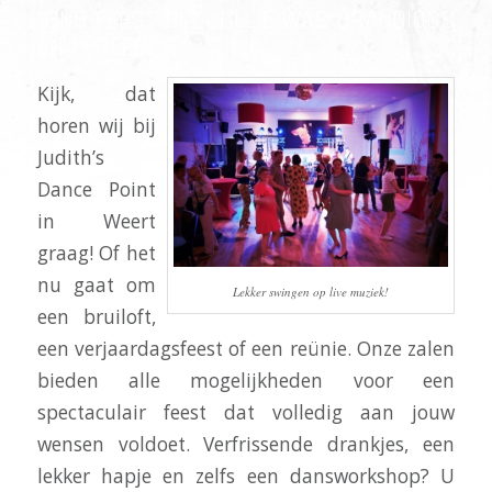
“ONS FEEST BIJ JULLIE WAS GRANDIOOS
EN PERFECT.”
Kijk, dat
horen wij bij
Judith’s
Dance Point
in Weert
graag! Of het
nu gaat om
Lekker swingen op live muziek!
een bruiloft,
een verjaardagsfeest of een reünie. Onze zalen
bieden alle mogelijkheden voor een
spectaculair feest dat volledig aan jouw
wensen voldoet. Verfrissende drankjes, een
lekker hapje en zelfs een dansworkshop? U