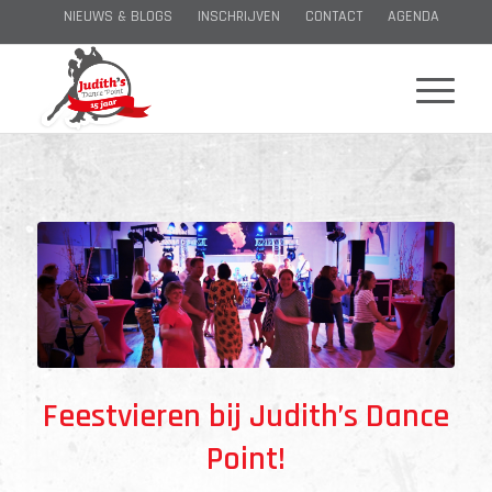
NIEUWS & BLOGS
INSCHRIJVEN
CONTACT
AGENDA
Feestvieren bij Judith’s Dance
Point!