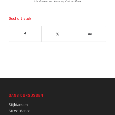
Alle dansers van Dancing Peel en Maas
Deel dit stuk
DANS CURSUSSEN
Stijldansen
Streetdance