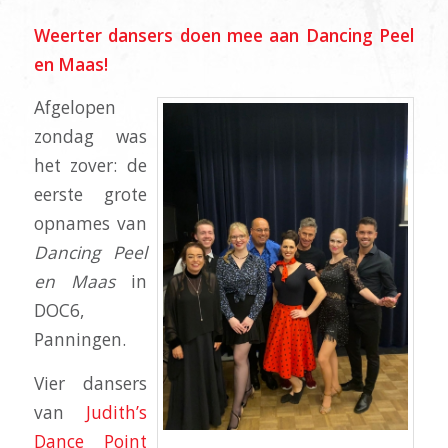
Weerter dansers doen mee aan Dancing Peel
en Maas!
Afgelopen
zondag was
het zover: de
eerste grote
opnames van
Dancing Peel
en Maas
in
DOC6,
Panningen.
Vier dansers
van
Judith’s
Dance Point