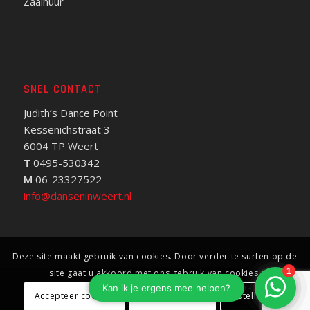
Zaalhuur
SNEL CONTACT
Judith’s Dance Point
Kessenichstraat 3
6004 TP Weert
T
0495-530342
M
06-23327522
info@danseninweert.nl
Deze site maakt gebruik van cookies. Door verder te surfen op de
site gaat u akkoord met ons gebruik van cookies.
© Copyright - Dansen in Weert - Judith‘s Dance Studio -
Privacy
Accepteer cookies
Weiger cookies
Instellingen
verklaring
- Website door
EHS Communications