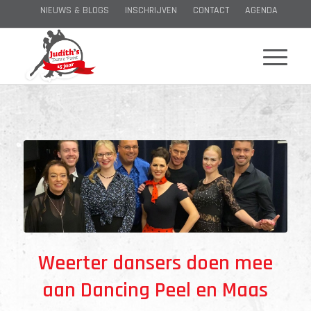
NIEUWS & BLOGS
INSCHRIJVEN
CONTACT
AGENDA
Weerter dansers doen mee
aan Dancing Peel en Maas